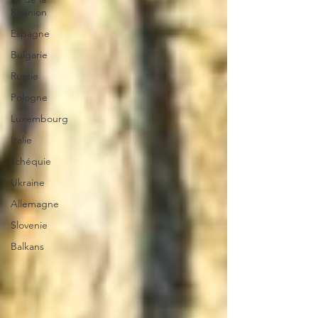
Réunion
Espagne
Bulgarie
Russie
Pologne
Luxembourg
Italie
Tchéquie
Ukraine
Allemagne
Slovenie
Balkans