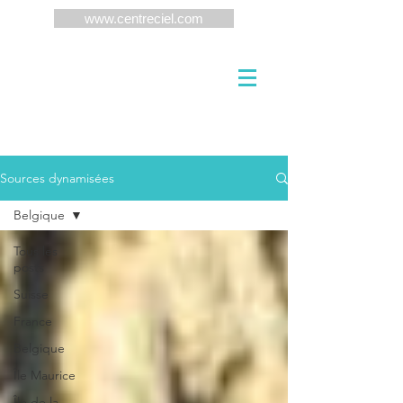
www.centreciel.com
Sources dynamisées
Belgique
Tous les
posts
Suisse
France
Belgique
Île Maurice
Île de la