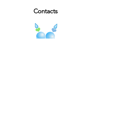
Contacts
Coordinatrice générale
cathy@ecoledelumiere.ch
Responsables
Suisse
:
Lou
dynamisationsdessources@gmail.com
France : Sylvaine