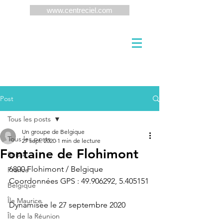
www.centreciel.com
Post
Tous les posts
Un groupe de Belgique
Tous les posts
27 sept. 2020
1 min de lecture
Fontaine de Flohimont
Suisse
6800 Flohimont / Belgique
France
Coordonnées GPS : 49.906292, 5.405151
Belgique
Île Maurice
Dynamisée le 27 septembre 2020
Île de la Réunion