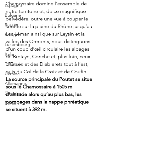
Chamossaire domine l’ensemble de 
Espagne
notre territoire et, de ce magnifique 
Bulgarie
belvédère, outre une vue à couper le 
Russie
souffle sur la plaine du Rhône jusqu’au 
Lac Léman ainsi que sur Leysin et la 
Pologne
vallée des Ormonts, nous distinguons 
Luxembourg
d’un coup d’œil circulaire les alpages 
Italie
de Bretaye, Conche et, plus loin, ceux 
Tchéquie
d’Ensex et des Diablerets tout à l’est, 
puis du Col de la Croix et de Coufin. 
Ukraine
La source principale du Poutet se situe 
Allemagne
sous le Chamossaire à 1505 m 
Slovenie
d’altitude alors qu’au plus bas, les 
pompages dans la nappe phréatique 
Balkans
se situent à 392 m.