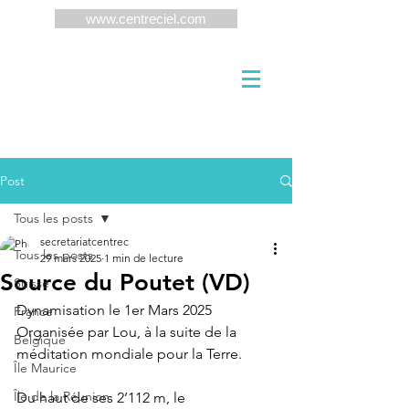
www.centreciel.com
Post
Tous les posts
secretariatcentrec
Tous les posts
29 mars 2025
1 min de lecture
Source du Poutet (VD)
Suisse
Dynamisation le 1er Mars 2025 
France
Organisée par Lou, à la suite de la 
Belgique
méditation mondiale pour la Terre.
Île Maurice
Île de la Réunion
Du haut de ses 2’112 m, le 