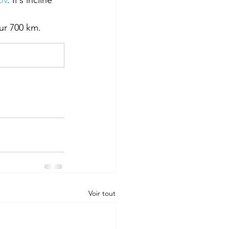
ov
. Il s'incline 
sur 700 km.
Voir tout