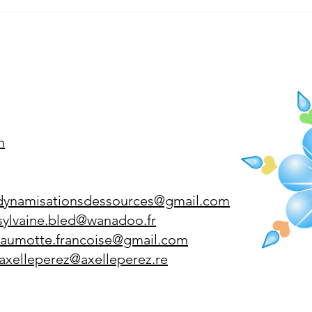
altitu
h
dynamisationsdessources@gmail.com
sylvaine.bled@
wan
adoo.fr
jaumotte.francoise@gmail.com
axelleperez@axelleperez.re