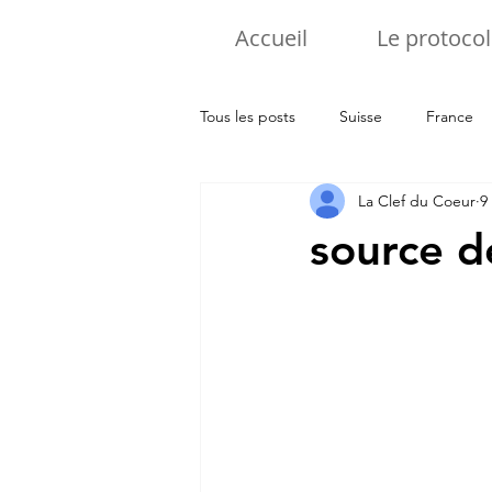
Accueil
Le protocol
Tous les posts
Suisse
France
La Clef du Coeur
9
Pologne
Luxembourg
It
source d