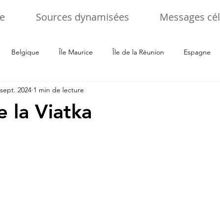
e
Sources dynamisées
Messages cél
Belgique
Île Maurice
Île de la Réunion
Espagne
 sept. 2024
1 min de lecture
alie
Tchéquie
Ukraine
Allemagne
Slovenie
e la Viatka