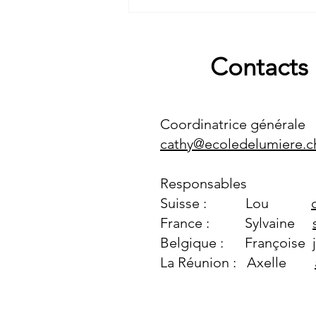
source de la Belaïa en Russie
Contacts
Coordinatrice générale
cathy@ecoledelumiere.c
Responsables
Suisse
:
Lou
France : Sylvaine
Belgique : Françoise
La Réunion : Axelle