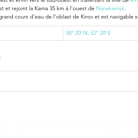
est et enfin vers le sud-ouest en traversant la ville de 
Kir
st et rejoint la Kama 35 km à l'ouest de 
Nijnekamsk
.
 grand cours d'eau de l'oblast de Kirov et est navigable 
58° 20′ N, 52° 20′ E
e