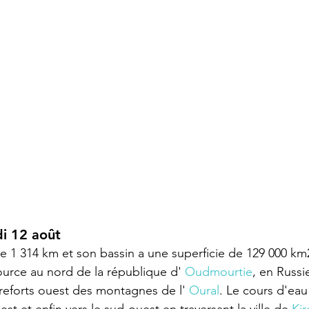
di 12 août
e 1 314 
km
 et son bassin a une superficie de 129 000 
km
ource au nord de la république d' 
Oudmourtie
, en Russi
treforts ouest des montagnes de l' 
Oural
. Le cours d'eau