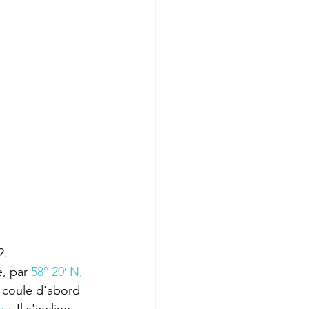
2
.
e, par 
58° 20′ N, 
 coule d'abord 