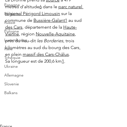
Espagne
mètres d'altitude
6
 dans le 
parc naturel 
régional Périgord Limousin
 sur la 
Bulgarie
commune de 
Bussière-Galant
1
 au sud 
Russie
des Cars
, département de la 
Haute-
Pologne
Vienne
, région 
Nouvelle-Aquitaine
, 
Luxembourg
près du lieu-dit 
les Borderies
, trois 
kilomètres au sud du bourg des Cars, 
Italie
en plein 
massif des Cars-Châlus
.
Tchéquie
Sa longueur est de 200,6 km
1
.
Ukraine
Allemagne
Slovenie
Balkans
France