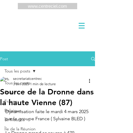
www.centreciel.com
Post
Tous les posts
secretariatcentrec
Tous les posts
3 avr. 2025
1 min de lecture
Source de la Dronne dans
Suisse
la haute Vienne (87)
France
Belgique
Dynamisation faite le mardi 4 mars 2025 
par le groupe France ( Sylvaine BLED )
Île Maurice
Île de la Réunion
La Dronne prend sa 
source
 à 479 