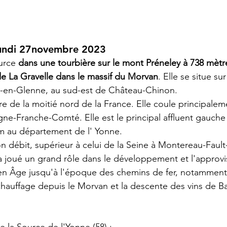
lundi 27novembre 2023
urce 
dans une tourbière sur le mont Préneley à 738 mètre
de La Gravelle dans le massif du Morvan
. Elle se situe sur
-en-Glenne, au sud-est de Château-Chinon.
ère
 de la moitié nord de la 
France
. Elle coule principalem
gne-Franche-Comté
. Elle est le principal affluent gauche
m au département de l' 
Yonne
.
on débit, supérieur à celui de la Seine à 
Montereau-Fault
a joué un grand rôle dans le développement et l'approv
en Âge
 jusqu'à l'époque des chemins de fer, notamment
chauffage depuis le 
Morvan
 et la descente des 
vins de B
la Source de l'Yonne (58) :