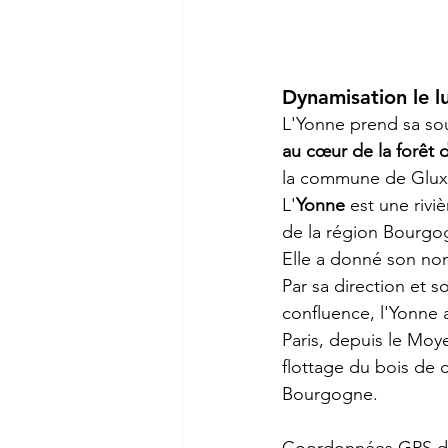
Dynamisation le 
L'Yonne prend sa so
au cœur de la forêt 
la commune de Glux
L'
Yonne
 est une 
rivi
de la région 
Bourgo
Elle a donné son no
Par sa direction et s
confluence, l'Yonne 
Paris, depuis le 
Moy
flottage du bois
 de 
Bourgogne
.
Coordonnées GPS de 