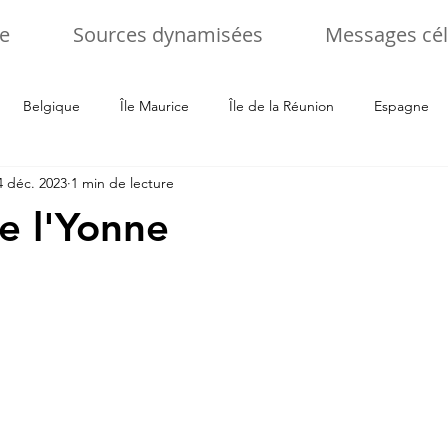
e
Sources dynamisées
Messages cél
Belgique
Île Maurice
Île de la Réunion
Espagne
4 déc. 2023
1 min de lecture
alie
Tchéquie
Ukraine
Allemagne
Slovenie
e l'Yonne