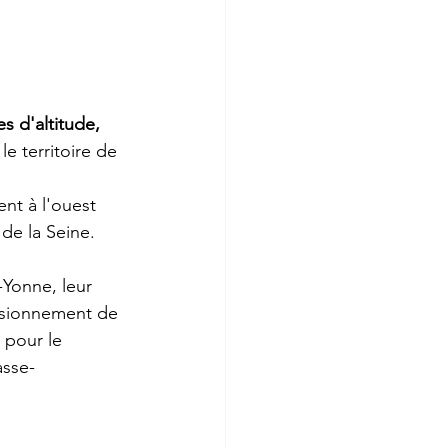
s d'altitude, 
 le territoire de 
ent à l'ouest 
 de la 
Seine
. 
-Yonne
, leur 
isionnement de 
 pour le 
asse-