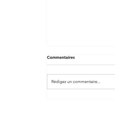
Commentaires
Rédigez un commentaire...
Dynamisation de la source
de la Sauldre à Humbligny
dans le Cher (18)