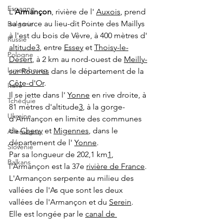
Espagne
L'
Armançon
, rivière de l' 
Auxois
, prend 
sa source au lieu-dit Pointe des Maillys 
Bulgarie
à l'est du bois de Vêvre, à 400 mètres d' 
Russie
altitude
3
, entre 
Essey
 et 
Thoisy-le-
Pologne
Désert
, à 2 km au nord-ouest de 
Meilly-
Luxembourg
sur-Rouvres
 dans le département de la 
Côte-d'Or
.
Italie
Il se jette dans l' 
Yonne
 en rive droite, à 
Tchéquie
81 mètres d'altitude
3
, à la gorge-
Ukraine
d'Armançon en limite des communes 
de 
Cheny
 et 
Migennes
, dans le 
Allemagne
département de l' 
Yonne
.
Slovenie
Par sa longueur de 202,1 km
1
, 
Balkans
l'Armançon est la 37e 
rivière de France
.
L'Armançon serpente au milieu des 
vallées de l'As que sont les deux 
vallées de l'Armançon et du 
Serein
. 
Elle est longée par le 
canal de 