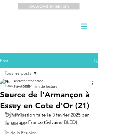
www.centreciel.com
Post
Tous les posts
secretariatcentrec
Tous les posts
3 avr. 2025
1 min de lecture
Source de l'Armançon à
Suisse
Essey en Cote d'Or (21)
France
Belgique
Dynamisation faite le 3 février 2025 par 
le groupe France (Sylvaine BLED)
Île Maurice
Île de la Réunion