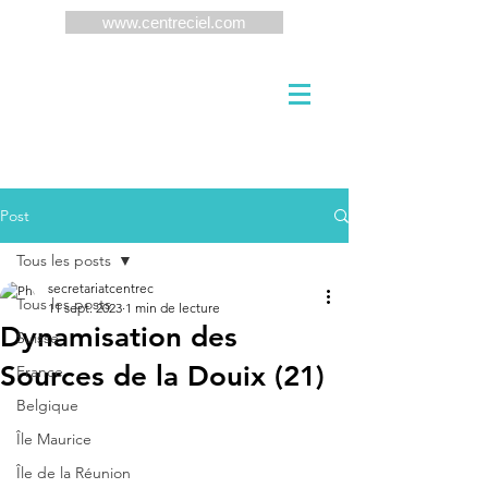
www.centreciel.com
Post
Tous les posts
secretariatcentrec
Tous les posts
11 sept. 2023
1 min de lecture
Dynamisation des
Suisse
Sources de la Douix (21)
France
Belgique
Île Maurice
Île de la Réunion