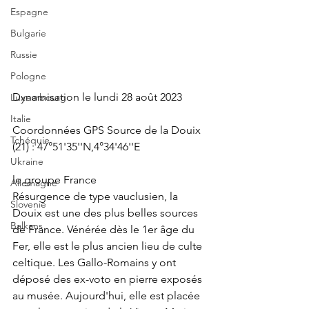
Espagne
Bulgarie
Russie
Pologne
Dynamisation le lundi 28 août 2023
Luxembourg
Italie
Coordonnées GPS Source de la Douix 
Tchéquie
(21) : 47°51'35''N,4°34'46''E
Ukraine
le groupe France
Allemagne
Résurgence de type vauclusien, la 
Slovenie
Douix est une des plus belles sources 
Balkans
de France. Vénérée dès le 1er âge du 
Fer, elle est le plus ancien lieu de culte 
celtique. Les Gallo-Romains y ont 
déposé des ex-voto en pierre exposés 
au musée. Aujourd'hui, elle est placée 