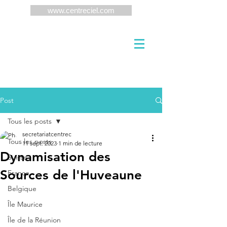
www.centreciel.com
Post
Tous les posts
secretariatcentrec
Tous les posts
11 sept. 2023
1 min de lecture
Dynamisation des
Suisse
Sources de l'Huveaune
France
Belgique
Île Maurice
Île de la Réunion