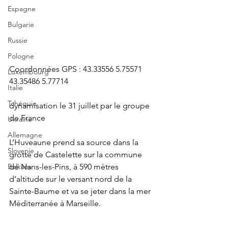
Espagne
Bulgarie
Russie
Pologne
Coordonnées GPS : 43.33556 5.75571 
Luxembourg
43.35486 5.77714
Italie
Tchéquie
dynamisation le 31 juillet par le groupe 
de France
Ukraine
Allemagne
L’Huveaune prend sa source dans la 
Slovenie
grotte de Castelette sur la commune 
de Nans-les-Pins, à 590 mètres 
Balkans
d’altitude sur le versant nord de la 
Sainte-Baume et va se jeter dans la mer 
Méditerranée à Marseille.