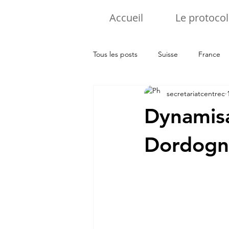
Accueil
Le protocol
Tous les posts
Suisse
France
secretariatcentrec
Pologne
Luxembourg
It
Dynamisa
Dordogn