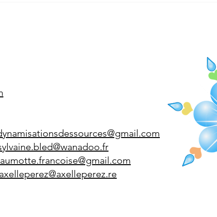
la Baïse a Lannemezan dans
Gers
les Hautes-Pyrénées (65) de
Haut
188 kilomètres de longueur
kilo
h
dynamisationsdessources@gmail.com
sylvaine.bled@
wan
adoo.fr
jaumotte.francoise@gmail.com
axelleperez@axelleperez.re