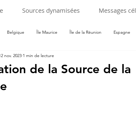
e
Sources dynamisées
Messages cél
Belgique
Île Maurice
Île de la Réunion
Espagne
12 nov. 2023
1 min de lecture
alie
Tchéquie
Ukraine
Allemagne
Slovenie
tion de la Source de la
e