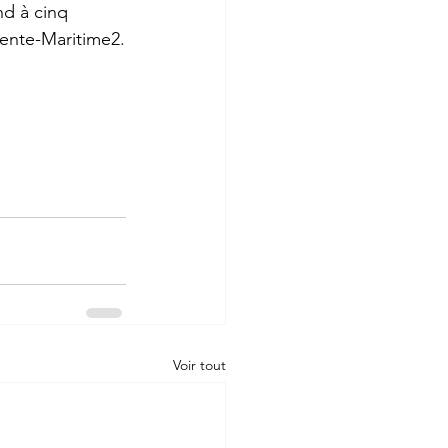
nd à cinq 
ente-Maritime
2
.
Voir tout