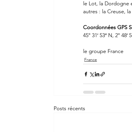
le 
Lot
, la 
Dordogne
 
autres : la 
Creuse
, la
Coordonnées GPS So
45° 31′ 53″ N, 2° 48′ 
le groupe France
France
Posts récents