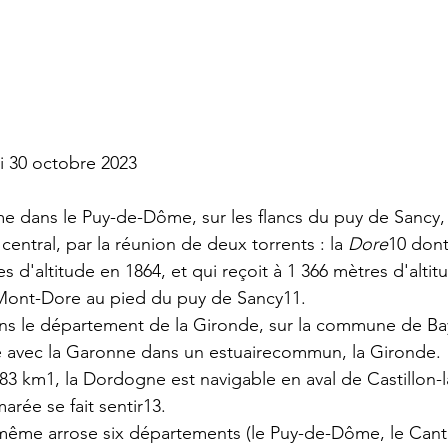
i 30 octobre 2023
e dans le 
Puy-de-Dôme
, sur les flancs du 
puy de Sancy
,
entral, par la réunion de deux 
torrents
 : la 
Dore
10
 dont
es d'altitude en 1864, et qui reçoit à 1 366 mètres d'altitu
Mont-Dore
 au pied du 
puy de Sancy
11
.
ns le 
département de la Gironde
, sur la commune de 
Ba
e avec la 
Garonne
 dans un 
estuaire
commun, la 
Gironde
.
483 km
1
, la Dordogne est navigable en aval de 
Castillon-l
marée
 se fait sentir
13
.
même arrose six départements (le 
Puy-de-Dôme
, le 
Cant