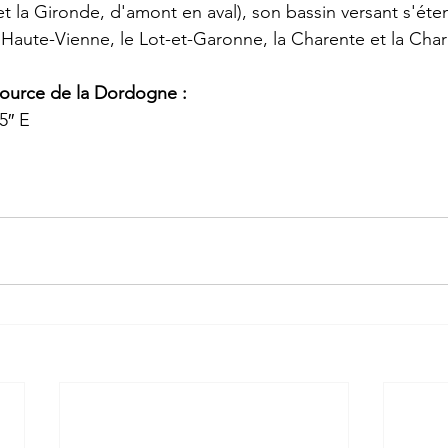
et la 
Gironde
, d'amont en aval), son 
bassin versant
 s'éte
 
Haute-Vienne
, le 
Lot-et-Garonne
, la 
Charente
 et la 
Char
urce de la Dordogne : 
55″ E