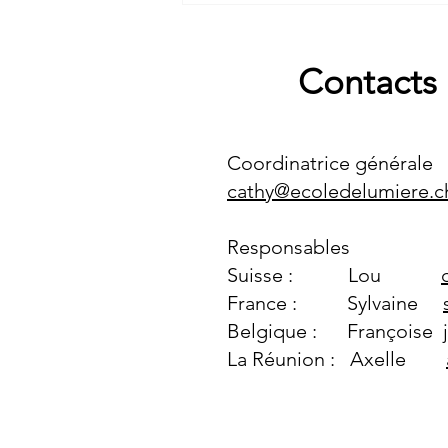
de la Sauldre à Humbligny
dans le Cher (18)
Contacts
Coordinatrice générale
cathy@ecoledelumiere.c
Responsables
Suisse
:
Lou
France : Sylvaine
Belgique : Françoise
La Réunion : Axelle