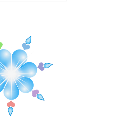
 a Lannemezan dans les
es-Pyrénées 65 de 175
mètres de longueur