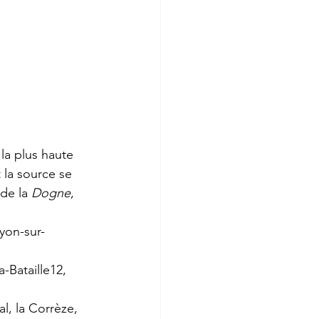
 la plus haute 
 la source se 
de la 
Dogne
, 
yon-sur-
a-Bataille
12
, 
al
, la 
Corrèze
, 