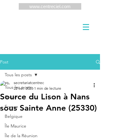
www.centreciel.com
Post
Tous les posts
secretariatcentrec
Tous les posts
22 oct. 2023
1 min de lecture
Source du Lison à Nans
Suisse
sous Sainte Anne (25330)
France
Belgique
Île Maurice
Île de la Réunion