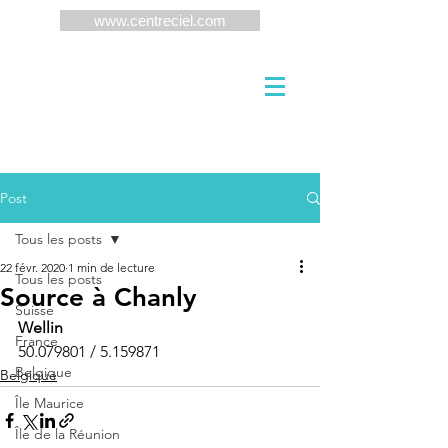
www.centreciel.com
Post
Tous les posts
22 févr. 2020
1 min de lecture
Tous les posts
Source à Chanly
Suisse
Wellin
France
50.079801 / 5.159871
Belgique
Belgique
Île Maurice
Île de la Réunion