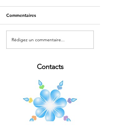
Commentaires
Fontaine de Fl
Rédigez un commentaire...
La source de l'Oise à
Chimay (Belgique)
Contacts