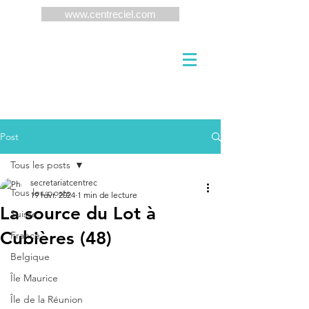
www.centreciel.com
Post
Tous les posts
secretariatcentrec
Tous les posts
19 févr. 2024
1 min de lecture
La source du Lot à
Suisse
Cubières (48)
France
Belgique
Île Maurice
Île de la Réunion