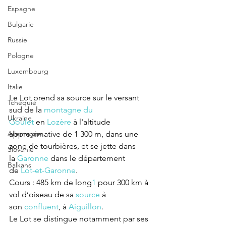
Espagne
Bulgarie
Russie
Pologne
Luxembourg
Italie
Le Lot prend sa source sur le versant 
Tchéquie
sud de la 
montagne du 
Ukraine
Goulet
 en 
Lozère
 à l'altitude 
Allemagne
approximative de 1 300 m, dans une 
zone de tourbières, et se jette dans 
Slovenie
la 
Garonne
 dans le département 
Balkans
de 
Lot-et-Garonne
.
Cours : 485 km de long
1
 pour 300 km à 
vol d’oiseau de sa 
source
 à 
son 
confluent
, à 
Aiguillon
.
Le Lot se distingue notamment par ses 