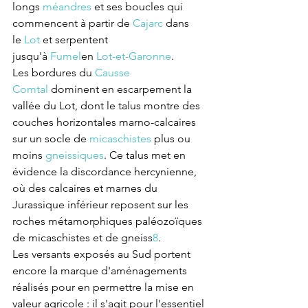
longs 
méandres
 et ses boucles qui 
commencent à partir de 
Cajarc
 dans 
le 
Lot
 et serpentent 
jusqu'à 
Fumel
en 
Lot-et-Garonne
.
Les bordures du 
Causse 
Comtal
 dominent en escarpement la 
vallée du Lot, dont le talus montre des 
couches horizontales marno-calcaires 
sur un socle de 
micaschistes
 plus ou 
moins 
gneissiques
. Ce talus met en 
évidence la discordance hercynienne, 
où des calcaires et marnes du 
Jurassique inférieur reposent sur les 
roches métamorphiques paléozoïques 
de micaschistes et de gneiss
8
.
Les versants exposés au Sud portent 
encore la marque d'aménagements 
réalisés pour en permettre la mise en 
valeur agricole : il s'agit pour l'essentiel 