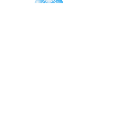
Coordinatrice générale
cathy@ecoledelumiere.ch
Responsables
Suisse
:
Lou
dynamisationsdessources@gmail.com
France : Sylvaine
sylvaine.bled@
wan
adoo.fr
Belgique : Françoise
jaumotte.francoise@gmail.com
La Réunion : Axelle
axelleperez@axelleperez.re