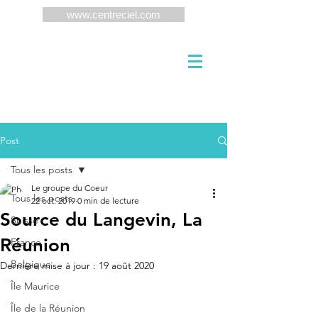
www.centreciel.com
Post
Tous les posts
Le groupe du Coeur
Tous les posts
22 oct. 2019
0 min de lecture
Source du Langevin, La
Suisse
Réunion
France
Belgique
Dernière mise à jour :
19 août 2020
Île Maurice
Île de la Réunion