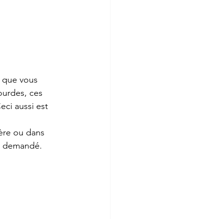
 que vous 
ourdes, ces 
ci aussi est 
ière ou dans 
st demandé.