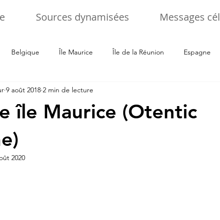
e
Sources dynamisées
Messages cél
Belgique
Île Maurice
Île de la Réunion
Espagne
ur
9 août 2018
2 min de lecture
alie
Tchéquie
Ukraine
Allemagne
Slovenie
e île Maurice (Otentic
e)
oût 2020