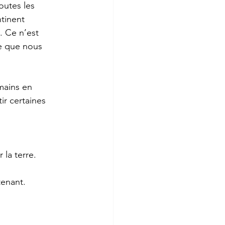
outes les 
tinent 
. Ce n’est 
re que nous 
mains en 
ir certaines 
 la terre.
tenant.