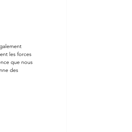
également 
nt les forces 
uence que nous 
onne des 